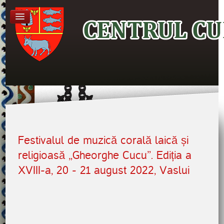
Festivalul de muzică corală laică și
religioasă „Gheorghe Cucu”. Ediția a
XVIII-a, 20 - 21 august 2022, Vaslui