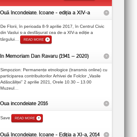
Ouă încondeiate. Icoane - ediția a XIV-a
+
De Florii, în perioada 8-9 aprilie 2017, în Centrul Civic
din Vaslui s-a desfășurat cea de-a XIV-a ediție a
târgului
…
READ MORE
In Memoriam Dan Ravaru (1941 – 2020)
+
Simpozion: Permanențe etnologice (transmis online) cu
participarea contribuitorilor Arhivei de Folclor „Vasile
Adăscăliței” 2 aprilie 2021, Orele 10.30 – 13.00
Muzeul
…
Oua incondeiate 2016
+
Save
READ MORE
Ouă încondeiate. Icoane - Ediţia a XI-a, 2014
+