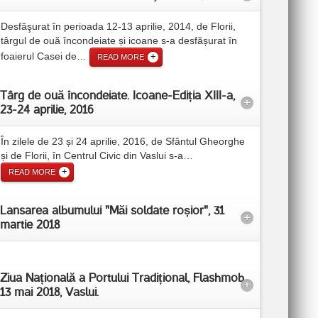
Desfăşurat în perioada 12-13 aprilie, 2014, de Florii,
târgul de ouă încondeiate și icoane s-a desfășurat în
foaierul Casei de
…
READ MORE
Târg de ouă încondeiate. Icoane-Ediția XIII-a,
+
23-24 aprilie, 2016
În zilele de 23 și 24 aprilie, 2016, de Sfântul Gheorghe
și de Florii, în Centrul Civic din Vaslui s-a
…
READ MORE
Lansarea albumului "Măi soldate roșior", 31
+
martie 2018
Ziua Națională a Portului Tradițional, Flashmob,
+
13 mai 2018, Vaslui.