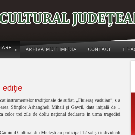
CARE
ARHIVA MULTIMEDIA
CONTACT
FA
 ediţie
at instrumentelor tradiţionale de suflat, „Fluieraş vasluian”, s-a
area Sfinţilor Arhangheli Mihail şi Gavril, data iniţială de 1
 celor trei zile de doliu naţional declarate în urma tragediei
Căminul Cultural din Micleşti au participat 12 solişti individuali