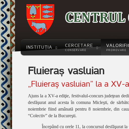
străbuni
CERCETARE
VALORIFI
INSTITUȚIA
CONSERVARE
PROMOVARE
Fluieraș vasluian
„Fluieraş vasluian” la a XV-a
Ajuns la a XV-a ediţie, festivalul-concurs judeţean dedic
desfăşurat anul acesta în comuna Micleşti, de sărbăto
noiembrie fiind amânată pentru 8 noiembrie, din cauza
“Colectiv”
de la Bucureşti.
Începând cu orele 11, la concursul desfăşurat la 