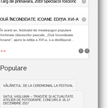
Targ de primavara, 2019 Spectacol folcloric
+
OUĂ ÎNCONDEIATE. ICOANE. EDIȚIA XVI-A
+
În acest an, festivalul de meșteșuguri populare
închinate obiceiurilor pascale, „Ouă încondeiate.
Icoane”, ajuns la ediția a XVI-a, s-a desfășurat
…
Populare
VĂLĂRETUL. DE LA CEREMONIAL LA FESTIVAL
SATUL VASLUIAN – TRADIȚIE ȘI ACTUALITATE.
ATELIER DE FOTOGRAFIE. CONCURS 8: 16-17
DECEMBRIE 2017