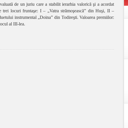
uată de un juriu care a stabilit ierarhia valorică şi a acordat
le trei locuri fruntaşe: I – „Vatra strămoşească” din Huşi, II –
t duetului instrumental „Doina” din Todireşti. Valoarea premiilor:
ocul al III-lea.