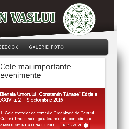
CEBOOK
GALERIE FOTO
Cele mai importante
evenimente
Bienala Umorului ,,Constantin Tănase” Ediția a
XXIV-a, 2 – 9 octombrie 2016
1. Gala teatrelor de comedie Organizată de Centrul
Culturii Tradiționale, gala teatrelor de comedie s-a
desfășurat la Casa de Cultură
…
READ MORE