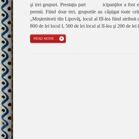
şi trei grupuri. Prestaţia part icipanţilor a fost eval
premii. Fiind doar trei, grupurile au câştigat toate ce
„Moştenitorii din Lipovăţ, locul al III-lea fiind atribui
800 de lei locul I, 500 de lei locul al II-lea şi 200 de lei l
READ MORE ...