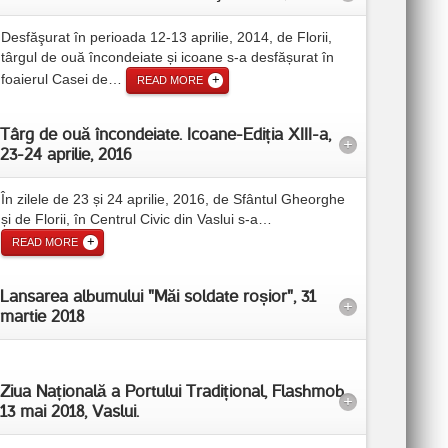
Desfăşurat în perioada 12-13 aprilie, 2014, de Florii,
târgul de ouă încondeiate și icoane s-a desfășurat în
foaierul Casei de
…
READ MORE
Târg de ouă încondeiate. Icoane-Ediția XIII-a,
+
23-24 aprilie, 2016
În zilele de 23 și 24 aprilie, 2016, de Sfântul Gheorghe
și de Florii, în Centrul Civic din Vaslui s-a
…
READ MORE
Lansarea albumului "Măi soldate roșior", 31
+
martie 2018
Ziua Națională a Portului Tradițional, Flashmob,
+
13 mai 2018, Vaslui.