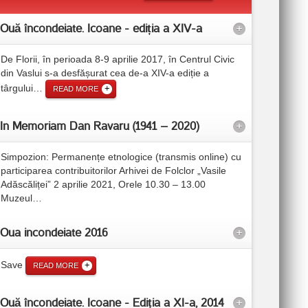
Ouă încondeiate. Icoane - ediția a XIV-a
+
De Florii, în perioada 8-9 aprilie 2017, în Centrul Civic
din Vaslui s-a desfășurat cea de-a XIV-a ediție a
târgului
…
READ MORE
In Memoriam Dan Ravaru (1941 – 2020)
+
Simpozion: Permanențe etnologice (transmis online) cu
participarea contribuitorilor Arhivei de Folclor „Vasile
Adăscăliței” 2 aprilie 2021, Orele 10.30 – 13.00
Muzeul
…
Oua incondeiate 2016
+
Save
READ MORE
Ouă încondeiate. Icoane - Ediţia a XI-a, 2014
+