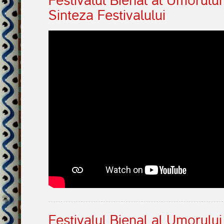
Festivalul Bienal al Umorulu
Sinteza Festivalului
Festivalul Bienal al Umorulu