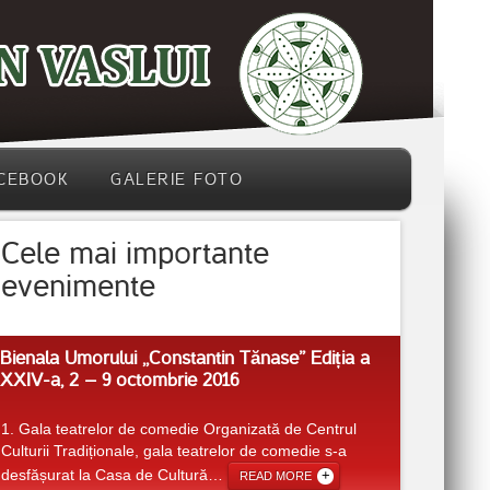
CEBOOK
GALERIE FOTO
Cele mai importante
evenimente
Bienala Umorului ,,Constantin Tănase” Ediția a
XXIV-a, 2 – 9 octombrie 2016
1. Gala teatrelor de comedie Organizată de Centrul
Culturii Tradiționale, gala teatrelor de comedie s-a
desfășurat la Casa de Cultură
…
READ MORE