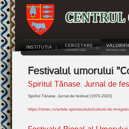
străbuni
CERCETARE
VALORIFI
INSTITUȚIA
CONSERVARE
PROMOVARE
Festivalul umorului "C
Spiritul Tănase. Jurnal de fes
Spiritul Tănase. Jurnal de festival (1970-2020)
https://cimec.ro/artele-spectacolului/colectii-de-inregist