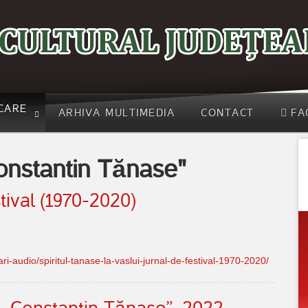
CARE
ARHIVA MULTIMEDIA
CONTACT
FA
onstantin Tănase"
tival (1970-2020)
rari-audio/spiritul-tanase-la-vaslui-jurnal-de-festival-1970-2020/