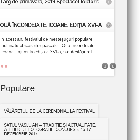
Targ de primavara, 2019 Spectacol folcloric
+
OUĂ ÎNCONDEIATE. ICOANE. EDIȚIA XVI-A
+
În acest an, festivalul de meșteșuguri populare
închinate obiceiurilor pascale, „Ouă încondeiate.
Icoane”, ajuns la ediția a XVI-a, s-a desfășurat
…
Populare
VĂLĂRETUL. DE LA CEREMONIAL LA FESTIVAL
SATUL VASLUIAN – TRADIȚIE ȘI ACTUALITATE.
ATELIER DE FOTOGRAFIE. CONCURS 8: 16-17
DECEMBRIE 2017