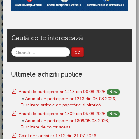
Caută ce te interesează
GO
Ultimele achizitii publice
pdf
Anunt de participare nr 1213 din 06 08 2026
New
In
Anuntul de participare nr.1213 din 06.08.2026,
Furnizare articole de papetărie si birotică
pdf
Anunt de participare nr 1809 din 05 08 2026
New
In
Anuntul de participare nr.1809/05.08.2026,
Furnizare de covor scena
pdf
Caiet de sarcini nr 1712 din 21 07 2026