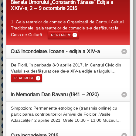
Bienala Umorului ,,Constantin Tănase” Ediția a
XXIV-a, 2 – 9 octombrie 2016
1. Gala teatrelor de comedie Organizată de Centrul Culturii
Tradiționale, gala teatrelor de comedie s-a desfășurat la
Casa de Cultură
…
READ MORE
Ouă încondeiate. Icoane - ediția a XIV-a
+
De Florii, în perioada 8-9 aprilie 2017, în Centrul Civic din
Vaslui s-a desfășurat cea de-a XIV-a ediție a târgului
…
READ MORE
In Memoriam Dan Ravaru (1941 – 2020)
+
Simpozion: Permanențe etnologice (transmis online) cu
participarea contribuitorilor Arhivei de Folclor „Vasile
Adăscăliței” 2 aprilie 2021, Orele 10.30 – 13.00 Muzeul
…
Oua incondeiate 2016
+