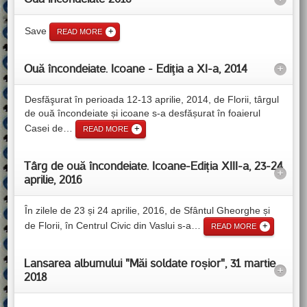
Save
READ MORE
Ouă încondeiate. Icoane - Ediţia a XI-a, 2014
+
Desfăşurat în perioada 12-13 aprilie, 2014, de Florii, târgul
de ouă încondeiate și icoane s-a desfășurat în foaierul
Casei de
…
READ MORE
Târg de ouă încondeiate. Icoane-Ediția XIII-a, 23-24
+
aprilie, 2016
În zilele de 23 și 24 aprilie, 2016, de Sfântul Gheorghe și
de Florii, în Centrul Civic din Vaslui s-a
…
READ MORE
Lansarea albumului "Măi soldate roșior", 31 martie
+
2018