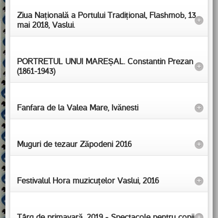
Ziua Națională a Portului Tradițional, Flashmob, 13
+
mai 2018, Vaslui.
PORTRETUL UNUI MAREȘAL. Constantin Prezan
+
(1861-1943)
Fanfara de la Valea Mare, Ivănesti
+
Muguri de tezaur Zăpodeni 2016
+
Festivalul Hora muzicuțelor Vaslui, 2016
+
Târg de primavară, 2019 - Spectacole pentru copii
+