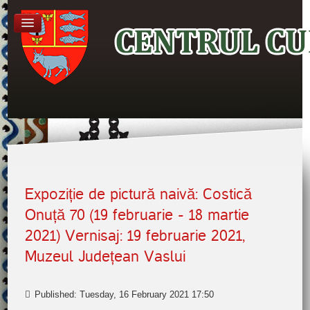
Expoziție de pictură naivă: Costică
Onuță 70 (19 februarie - 18 martie
2021) Vernisaj: 19 februarie 2021,
Muzeul Județean Vaslui
Published: Tuesday, 16 February 2021 17:50