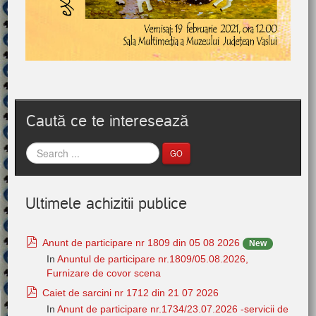
Caută ce te interesează
GO
Ultimele achizitii publice
pdf
Anunt de participare nr 1809 din 05 08 2026
New
In
Anuntul de participare nr.1809/05.08.2026,
Furnizare de covor scena
pdf
Caiet de sarcini nr 1712 din 21 07 2026
In
Anunt de participare nr.1734/23.07.2026 -servicii de