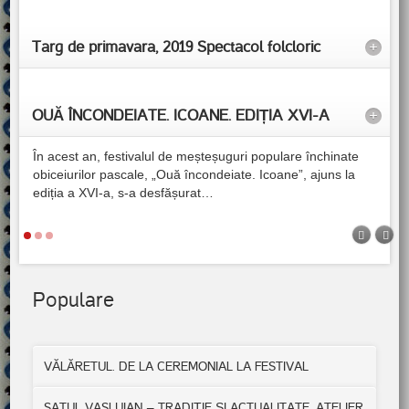
Targ de primavara, 2019 Spectacol folcloric
+
OUĂ ÎNCONDEIATE. ICOANE. EDIȚIA XVI-A
+
În acest an, festivalul de meșteșuguri populare închinate
obiceiurilor pascale, „Ouă încondeiate. Icoane”, ajuns la
ediția a XVI-a, s-a desfășurat
…
Populare
VĂLĂRETUL. DE LA CEREMONIAL LA FESTIVAL
SATUL VASLUIAN – TRADIȚIE ȘI ACTUALITATE. ATELIER