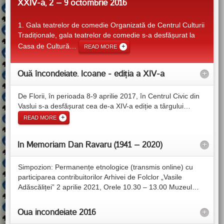
XXIV-a, 2 – 9 octombrie 2016
1. Gala teatrelor de comedie Organizată de Centrul Culturii
Tradiționale, gala teatrelor de comedie s-a desfășurat la
Casa de Cultură
…
READ MORE
Ouă încondeiate. Icoane - ediția a XIV-a
+
De Florii, în perioada 8-9 aprilie 2017, în Centrul Civic din
Vaslui s-a desfășurat cea de-a XIV-a ediție a târgului
…
READ MORE
In Memoriam Dan Ravaru (1941 – 2020)
+
Simpozion: Permanențe etnologice (transmis online) cu
participarea contribuitorilor Arhivei de Folclor „Vasile
Adăscăliței” 2 aprilie 2021, Orele 10.30 – 13.00 Muzeul
…
Oua incondeiate 2016
+