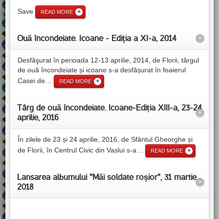
Save
READ MORE
Ouă încondeiate. Icoane - Ediţia a XI-a, 2014
+
Desfăşurat în perioada 12-13 aprilie, 2014, de Florii, târgul
de ouă încondeiate și icoane s-a desfășurat în foaierul
Casei de
…
READ MORE
Târg de ouă încondeiate. Icoane-Ediția XIII-a, 23-24
+
aprilie, 2016
În zilele de 23 și 24 aprilie, 2016, de Sfântul Gheorghe și
de Florii, în Centrul Civic din Vaslui s-a
…
READ MORE
Lansarea albumului "Măi soldate roșior", 31 martie
+
2018